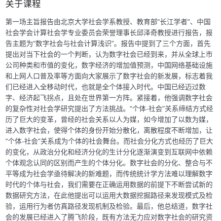
关于课程
第一场主旨报告由北京大学社会学系教授、教育部“长江学者”、中国
社会学会计算社会学专业委员会荣誉理事长邱泽奇教授进行报告，报
告主题为“数字社会与社会计算浅识”。报告中提到了三个方面，首先
提出对当下社会的一个判断，认为数字社会已经到来，并从全球上市
公司种类和市值的变化，数字经济的增加值预测，中国网络基础设施
和上网人口普及率等方面向大家展示了数字社会的新发展，标志着我
们已经进入全移动时代，也就是全个体接入时代。中国已经迈过数
字、经济起飞拐点，且处在世界第一方阵。紧接着，他强调数字社会
的复杂性对社会学研究提出了方法挑战。“个体-社会”关系缔结方式经
历了巨大的变革，曾经的社会关系以人为媒，如今增加了以数为媒，
进入数字社会，使得个体的身份开始分散化，离散程度不断增加，让
“个体-社会”关系成为个体的社会舞台。而社会分化方式也经历了巨大
的变化，从政治分化和经济分化的生计分化逐渐演变到互联网中依赖
个体观念认同的区别而产生的个体分化。数字社会的分化、整合与不
平等成为社会学亟待解决的新难题，而传统统计学方法难以理解数字
时代的个体与社会，我们需要在正确运用数据的前提下不断尝试新的
数据研究方法，在此他提出可以运用大数据挖掘路径来发现模式及检
验，运用行为者仿真路径发现机制及检验。最后，他总结道，数字社
会的发展已经进入了腾飞阶段，既有方法无力应对数字社会的研究资